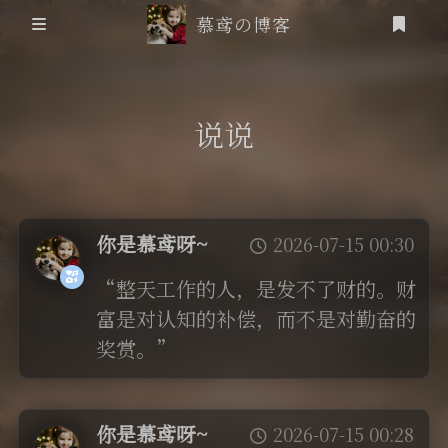
慕鸢の博客
首页
说说
信息安全
靶场笔记
你是慕鸢呀~
2026-07-15 00:30
吟诗
登录
“整天工作的人，是发不了财的。财
friends
富是对认知的补偿，而不是对勤奋的
奖赏。”
追番
RSS
你是慕鸢呀~
2026-07-15 00:28