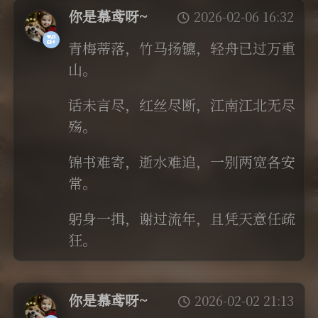
你是慕鸢呀~
2026-02-06 16:32
青梅蒂落，竹马扬镳，轻舟已过万重
山。
话未言尽，红丝尽断，江南江北无尽
殇。
锦书难寄，逝水难追，一别两宽各安
常。
躬身一揖，谢过流年，且凭天意任疏
狂。
你是慕鸢呀~
2026-02-02 21:13