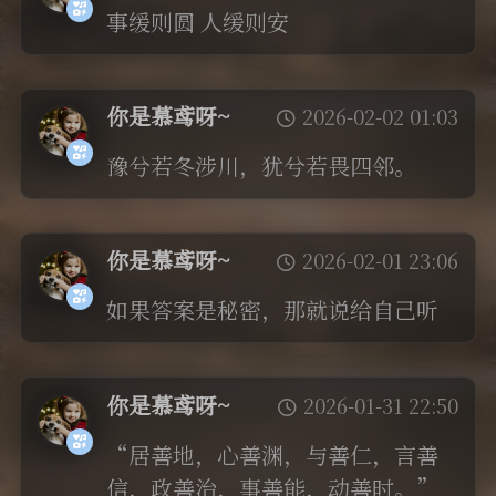
事缓则圆 人缓则安
你是慕鸢呀~
2026-02-02 01:03
豫兮若冬涉川，犹兮若畏四邻。
你是慕鸢呀~
2026-02-01 23:06
如果答案是秘密，那就说给自己听
你是慕鸢呀~
2026-01-31 22:50
“居善地，心善渊，与善仁，言善
信，政善治，事善能，动善时。”