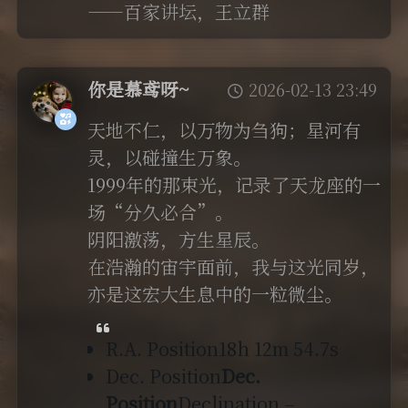
——百家讲坛，王立群
你是慕鸢呀~
2026-02-13 23:49
天地不仁，以万物为刍狗；星河有
灵，以碰撞生万象。
1999年的那束光，记录了天龙座的一
场“分久必合”。
阴阳激荡，方生星辰。
在浩瀚的宙宇面前，我与这光同岁，
亦是这宏大生息中的一粒微尘。
R.A. Position18h 12m 54.7s
Dec. Position
Dec.
Position
Declination –