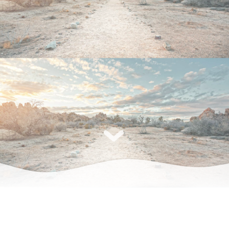
有朋自远方来，不亦乐乎~