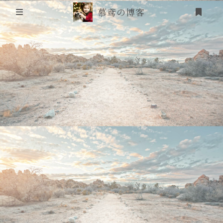
慕鸢の博客
首页
信息安全
靶场笔记
吟诗
登录
friends
追番
RSS