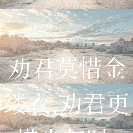
劝君莫惜金
缕衣,劝君更