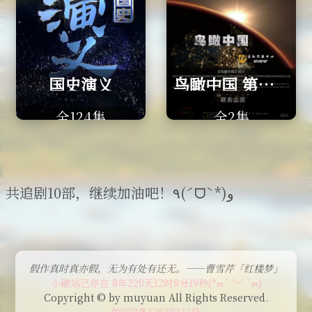
国史演义
鸟瞰中国 第一季
全124集
全2集
共追剧10部，继续加油吧！٩(ˊᗜˋ*)و
假作真时真亦假，无为有处有还无。——曹雪芹「红楼梦」
小破站已存在 8年220天12时8分20秒(*๓´╰╯`๓)
Copyright © by muyuan All Rights Reserved.