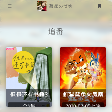
慕鸢の博客
首页
追番
信息安全
靶场笔记
吟诗
登录
friends
追番
但是还有书籍3
虹猫蓝兔火凤凰
RSS
全6集
2010-02-05上映