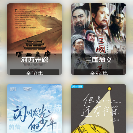
说说
河西走廊
三国演义
全10集
全84集