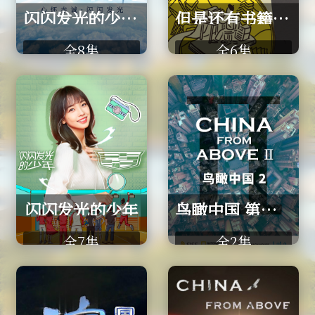
闪闪发光的少年 第二季
但是还有书籍 第2季
全8集
全6集
闪闪发光的少年
鸟瞰中国 第二季
全7集
全2集