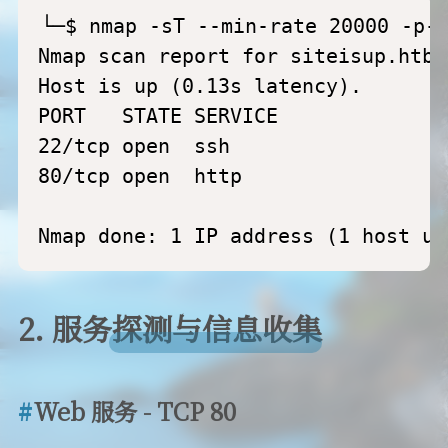
└─$ nmap -sT --min-rate 20000 -p- 
Nmap scan report for siteisup.htb 
Host is up (0.13s latency).

PORT   STATE SERVICE

22/tcp open  ssh

80/tcp open  http

Nmap done: 1 IP address (1 host up
2. 服务探测与信息收集
Web 服务 - TCP 80