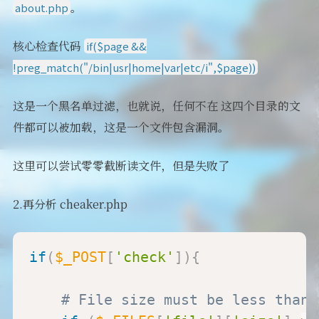
。
about.php
核心检查代码
if($page &&
!preg_match("/bin|usr|home|var|etc/i",$page))
这是一个黑名单过滤，也就说，任何不在 这四个目录的文
件都可以被加载，这是一个文件包含漏洞。
这里可以尝试零零截断读文件，但是失败了
2.再分析 cheaker.php
if
(
$_POST
[
'check'
]
)
{
# File size must be less than 