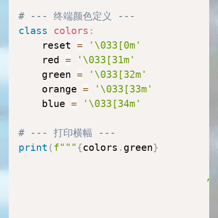
# --- 终端颜色定义 ---
class
colors
:
    reset 
=
'\033[0m'
    red 
=
'\033[31m'
    green 
=
'\033[32m'
    orange 
=
'\033[33m'
    blue 
=
'\033[34m'
# --- 打印横幅 ---
print
(
f"""
{
colors
.
green
}
                                ,-
                                  
                                  