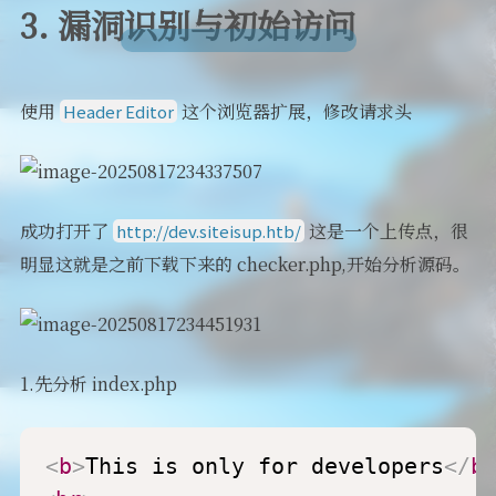
3. 漏洞识别与初始访问
使用
这个浏览器扩展，修改请求头
Header Editor
成功打开了
这是一个上传点，很
http://dev.siteisup.htb/
明显这就是之前下载下来的 checker.php,开始分析源码。
1.先分析 index.php
<
b
>
This is only for developers
</
b