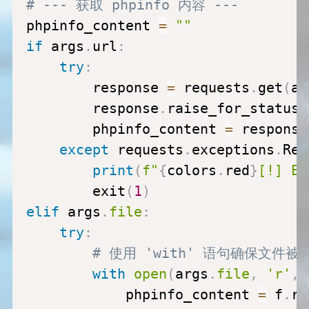
# --- 获取 phpinfo 内容 ---
phpinfo_content 
=
""
if
 args
.
url
:
try
:
        response 
=
 requests
.
get
(
ar
        response
.
raise_for_status
(
        phpinfo_content 
=
 response
except
 requests
.
exceptions
.
Req
print
(
f"
{
colors
.
red
}
[!] Er
        exit
(
1
)
elif
 args
.
file
:
try
:
# 使用 'with' 语句确保文件被
with
open
(
args
.
file
,
'r'
,
 
            phpinfo_content 
=
 f
.
re