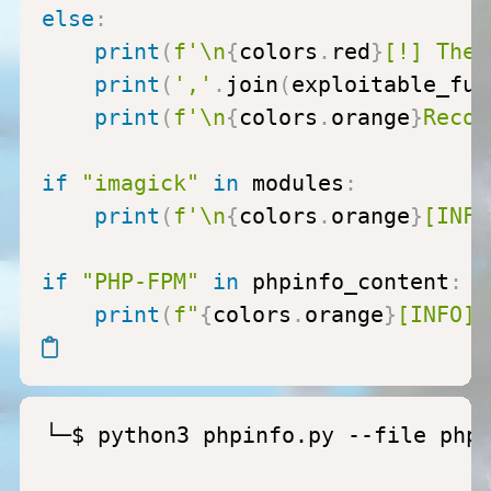
else
:
print
(
f'\n
{
colors
.
red
}
[!] The 
print
(
','
.
join
(
exploitable_fun
print
(
f'\n
{
colors
.
orange
}
Recom
if
"imagick"
in
 modules
:
print
(
f'\n
{
colors
.
orange
}
[INFO
if
"PHP-FPM"
in
 phpinfo_content
:
print
(
f"
{
colors
.
orange
}
[INFO] 
└─$ python3 phpinfo.py --file phpi