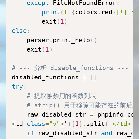
except
 FileNotFoundError
:
print
(
f"
{
colors
.
red
}
[!] Fi
        exit
(
1
)
else
:
    parser
.
print_help
(
)
    exit
(
1
)
# --- 分析 disable_functions ---
disabled_functions 
=
[
]
try
:
# 提取被禁用的函数列表
# strip() 用于移除可能存在的前后
    raw_disabled_str 
=
 phpinfo_con
<
td 
class
=
"v"
>
'
)
[
1
]
.
split
(
"</td>"
)
if
 raw_disabled_str 
and
 raw_di