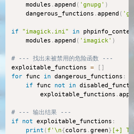
    modules
.
append
(
'gnupg'
)
    dangerous_functions
.
append
(
'gn
if
"imagick.ini"
in
 phpinfo_conten
    modules
.
append
(
'imagick'
)
# --- 找出未被禁用的危险函数 ---
exploitable_functions 
=
[
]
for
 func 
in
 dangerous_functions
:
if
 func 
not
in
 disabled_functi
        exploitable_functions
.
appe
# --- 输出结果 ---
if
not
 exploitable_functions
:
print
(
f'\n
{
colors
.
green
}
[+] Th