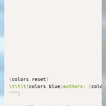
                                  
                                  
                                  
                                  
                                  
                                  
                                  
                                  
                                  
                                  
{
colors
.
reset
}
\t\t\t
{
colors
.
blue
}
authors: 
{
color
"""
)