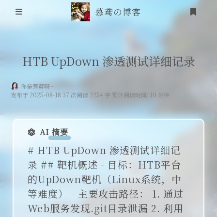
慕鸢の博客
首页
HTB UpDown 渗透测试详细记录
信息安全
你是慕鸢呀~
发布于 2025-08-18 37 次阅读 2254 字 预计阅读时间: 10 分钟
靶场笔记
吟诗
AI 摘要
登录
# HTB UpDown 渗透测试详细记
friends
录 ## 靶机概述 - 目标：HTB平台
追番
的UpDown靶机（Linux系统，中
等难度） - 主要攻击路径： 1. 通过
RSS
Web服务发现.git目录泄漏 2. 利用