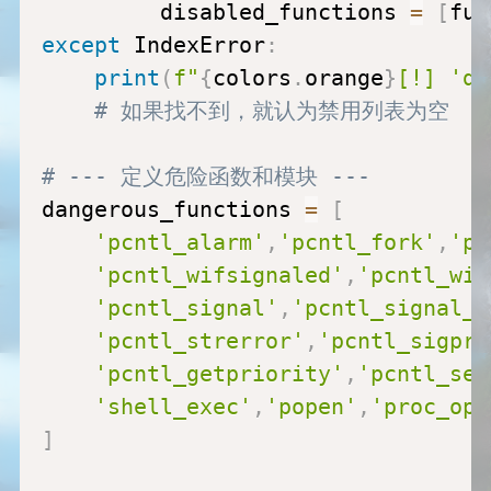
         disabled_functions 
=
[
fun
except
 IndexError
:
print
(
f"
{
colors
.
orange
}
[!] 'di
# 如果找不到，就认为禁用列表为空
# --- 定义危险函数和模块 ---
dangerous_functions 
=
[
'pcntl_alarm'
,
'pcntl_fork'
,
'pc
'pcntl_wifsignaled'
,
'pcntl_wif
'pcntl_signal'
,
'pcntl_signal_g
'pcntl_strerror'
,
'pcntl_sigpro
'pcntl_getpriority'
,
'pcntl_set
'shell_exec'
,
'popen'
,
'proc_ope
]