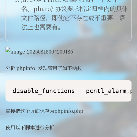
名。phar:// 协议要求指定归档内的具体
文件路径，即使它不存在或不重要，语
法上也需要有。
分析 phpinfo ,发现禁用了如下函数
disable_functions   pcntl_alarm
,
p
直接把这个页面保存为phpinfo.php
使用以下脚本进行分析