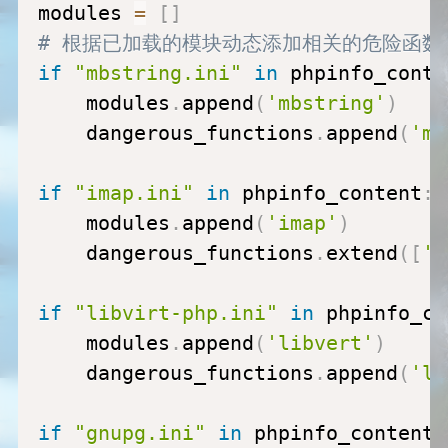
modules 
=
[
]
# 根据已加载的模块动态添加相关的危险函数
if
"mbstring.ini"
in
 phpinfo_conte
    modules
.
append
(
'mbstring'
)
    dangerous_functions
.
append
(
'mb
if
"imap.ini"
in
 phpinfo_content
:
    modules
.
append
(
'imap'
)
    dangerous_functions
.
extend
(
[
'i
if
"libvirt-php.ini"
in
 phpinfo_co
    modules
.
append
(
'libvert'
)
    dangerous_functions
.
append
(
'li
if
"gnupg.ini"
in
 phpinfo_content
: