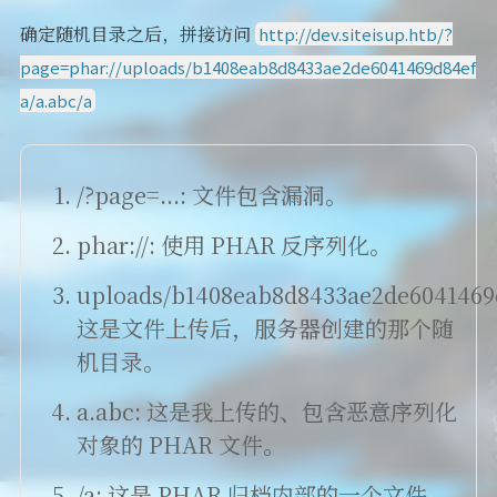
确定随机目录之后，拼接访问
http://dev.siteisup.htb/?
page=phar://uploads/b1408eab8d8433ae2de6041469d84ef
a/a.abc/a
/?page=...: 文件包含漏洞。
phar://: 使用 PHAR 反序列化。
uploads/b1408eab8d8433ae2de6041469
这是文件上传后，服务器创建的那个随
机目录。
a.abc: 这是我上传的、包含恶意序列化
对象的 PHAR 文件。
/a: 这是 PHAR 归档内部的一个文件