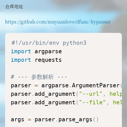
仓库地址
https://github.com/muyuanlove/dfunc-bypasser
#!/usr/bin/env python3
import
import
 requests

# --- 参数解析 ---
parser 
=
 argparse
.
ArgumentParser
(
d
parser
.
add_argument
(
"--url"
,
help
=
parser
.
add_argument
(
"--file"
,
help
args 
=
 parser
.
parse_args
(
)