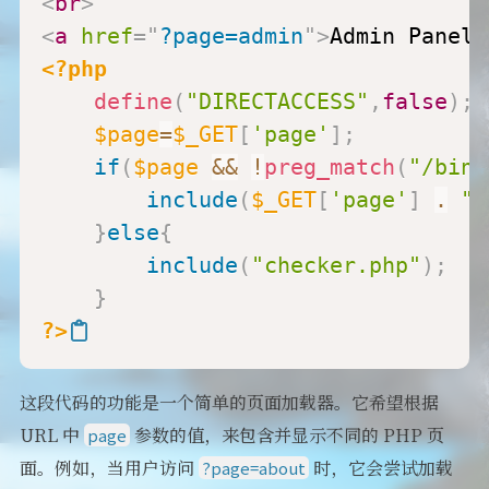
<
br
>
<
a
href
=
"
?page=admin
"
>
Admin Panel
<
<?php
define
(
"DIRECTACCESS"
,
false
)
;
$page
=
$_GET
[
'page'
]
;
if
(
$page
&&
!
preg_match
(
"/bin|
include
(
$_GET
[
'page'
]
.
".
}
else
{
include
(
"checker.php"
)
;
}
?>
这段代码的功能是一个简单的页面加载器。它希望根据
URL 中
参数的值，来包含并显示不同的 PHP 页
page
面。例如，当用户访问
时，它会尝试加载
?page=about