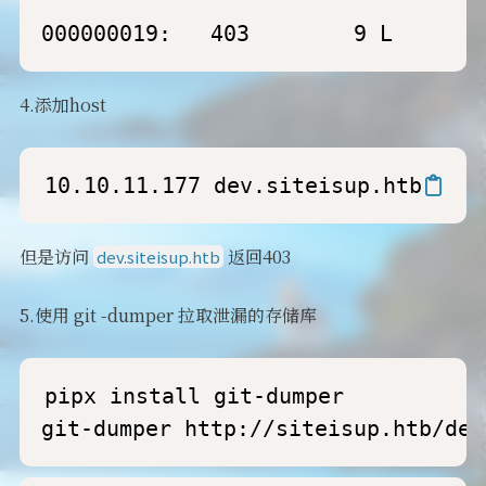
000000019:   403        9 L      2
4.添加host
10.10.11.177 dev.siteisup.htb
但是访问
返回403
dev.siteisup.htb
5.使用 git -dumper 拉取泄漏的存储库
pipx install git-dumper

git-dumper http://siteisup.htb/dev