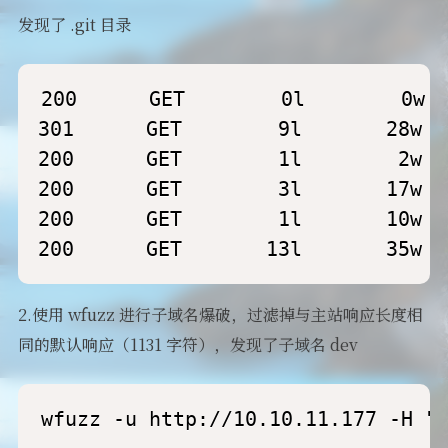
发现了 .git 目录
200      GET        0l        0w  
301      GET        9l       28w  
200      GET        1l        2w  
200      GET        3l       17w  
200      GET        1l       10w  
200      GET       13l       35w  
2.使用 wfuzz 进行子域名爆破，过滤掉与主站响应长度相
同的默认响应（1131 字符），发现了子域名 dev
wfuzz -u http://10.10.11.177 -H "H