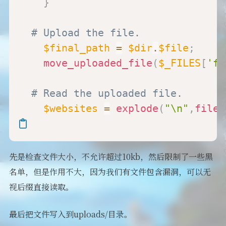
}
# Upload the file.
$final_path
=
$dir
.
$file
;
move_uploaded_file
(
$_FILES
[
'fi
# Read the uploaded file.
$websites
=
explode
(
"\n"
,
file_
先是检查文件大小，不允许超过10kb，然后限制了一些黑
名单，但是作用不大，因为我们有文件包含漏洞，可以无
视后缀直接读取。
最后把文件写入到uploads/目录。