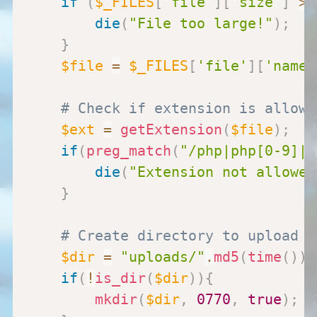
if
(
$_FILES
[
'file'
]
[
'size'
]
>
die
(
"File too large!"
)
;
}
$file
=
$_FILES
[
'file'
]
[
'name'
# Check if extension is allowe
$ext
=
getExtension
(
$file
)
;
if
(
preg_match
(
"/php|php[0-9]|h
die
(
"Extension not allowed
}
# Create directory to upload o
$dir
=
"uploads/"
.
md5
(
time
(
)
)
.
if
(
!
is_dir
(
$dir
)
)
{
mkdir
(
$dir
,
0770
,
true
)
;