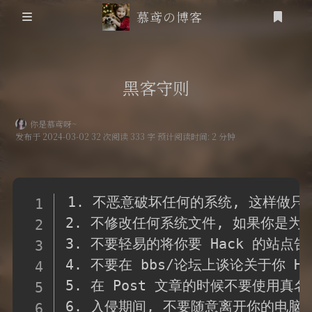
慕鸢の博客
首页
黑客守则
信息安全
你是慕鸢呀~
发布于 2024-03-02 32 次阅读 333 字 预计阅读时间: 2 分钟
靶场笔记
吟诗
登录
1. 不恶意破坏任何的系统, 这样做
friends
2. 不修改任何系统文件, 如果你是为
3. 不要轻易的将你要 Hack 的站点
追番
4. 不要在 bbs/论坛上谈论关于你 Ha
5. 在 Post 文章的时候不要使用真名。
RSS
6. 入侵期间, 不要随意离开你的电脑。