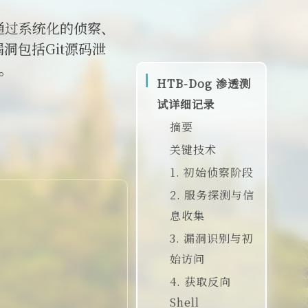
。通过系统化的侦察、
洞包括Git源码泄
权。
HTB-Dog 渗透测
试详细记录
摘要
关键技术
1. 初始侦察阶段
2. 服务探测与信
TCP端口快
息收集
速扫描
3. 漏洞识别与初
UDP端口扫
关键发现分
始访问
描
析
4. 获取反向
详细服务版
Git源码泄露
CMS后台登
Shell
本扫描
利用
录