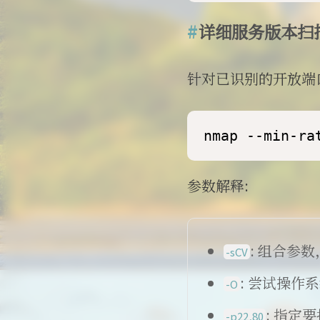
详细服务版本扫
针对已识别的开放端
nmap --min-ra
参数解释:
: 组合参
-sCV
: 尝试操作
-O
: 指定
-p22,80