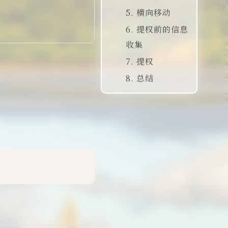
5. 横向移动
敏感信息收
文件上传漏
确认目标机
集
洞利用
器上的工具
6. 提权前的信息
系统用户枚
收集
数据库凭据
创建包含
建立反向
举
发现
Webshell的
Shell连接
7. 提权
凭据利用尝
检查Sudo权
主题文件
试
限
8. 总结
测试命令执
上传
拿到第一个
分析特权命
行
完整攻击链
Webshell并
key
令
构造命令提
路图
建立访问
权至root
各阶段关键
点总结
攻击向量简
明展示