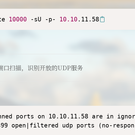
te 
10000
 -sU -p- 
10.10
.11.58
P端口扫描，识别开放的UDP服务
nned ports on 10.10.11.58 are in ignor
499 open|filtered udp ports (no-respon