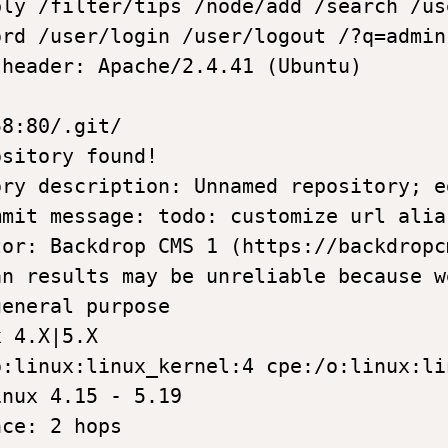
ly /filter/tips /node/add /search /us
rd /user/login /user/logout /?q=admin
header: Apache/2.4.41 (Ubuntu)

8:80/.git/

sitory found!

ory description: Unnamed repository; e
mmit message: todo: customize url alia
or: Backdrop CMS 1 (https://backdropcm
an results may be unreliable because w
eneral purpose

 4.X|5.X

:linux:linux_kernel:4 cpe:/o:linux:li
nux 4.15 - 5.19

ce: 2 hops
