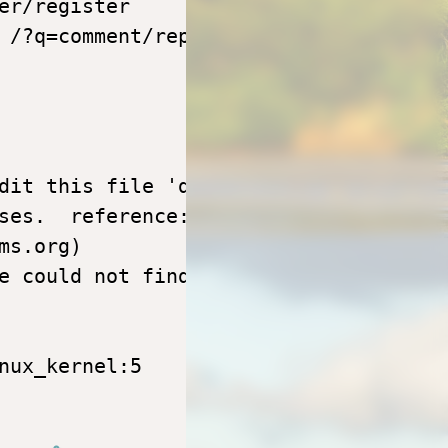
er/register 

 /?q=comment/reply

dit this file 'description' to name th
ses.  reference:https://docs.backdro..
s.org)

e could not find at least 1 open and 1
nux_kernel:5
