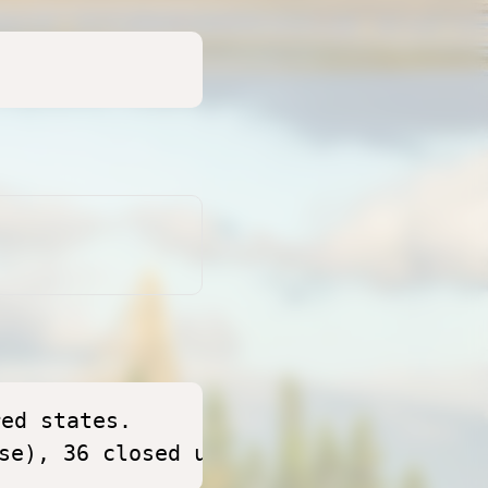
ed states.

se), 36 closed udp ports (port-unreac