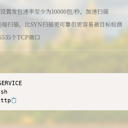
: 设置发包速率至少为10000包/秒，加速扫描
CP连接扫描，比SYN扫描更可靠但更容易被目标检测
5535个TCP端口
ERVICE

sh

http