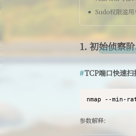
Sudo权限滥
1. 初始侦察
TCP端口快速扫
nmap --min-ra
参数解释: