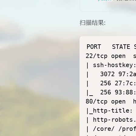
扫描结果:
PORT   STATE S
22/tcp open  s
| ssh-hostkey:
|   3072 97:2a
|   256 27:7c:
|_  256 93:88:
80/tcp open  h
|_http-title: 
| http-robots.
| /core/ /prof