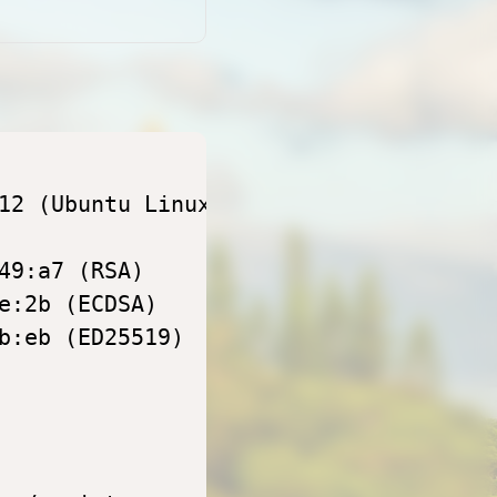
12 (Ubuntu Linux; protocol 2.0)

49:a7 (RSA)

e:2b (ECDSA)

b:eb (ED25519)
