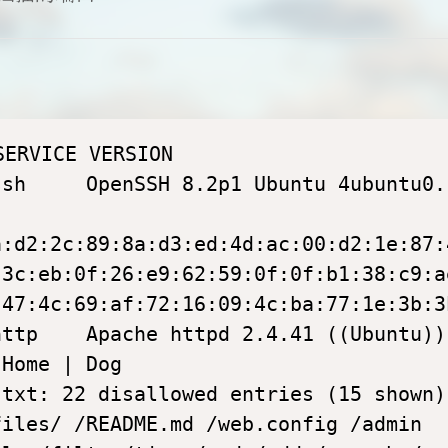
ERVICE VERSION

sh     OpenSSH 8.2p1 Ubuntu 4ubuntu0.
 

:d2:2c:89:8a:d3:ed:4d:ac:00:d2:1e:87:
3c:eb:0f:26:e9:62:59:0f:0f:b1:38:c9:a
47:4c:69:af:72:16:09:4c:ba:77:1e:3b:3
ttp    Apache httpd 2.4.41 ((Ubuntu))

Home | Dog

txt: 22 disallowed entries (15 shown)

iles/ /README.md /web.config /admin 
