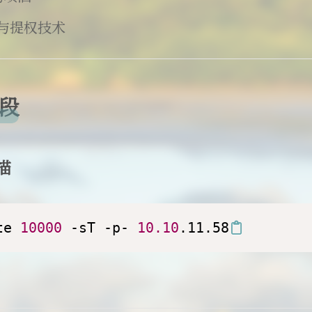
用与提权技术
阶段
描
te 
10000
 -sT -p- 
10.10
.11.58