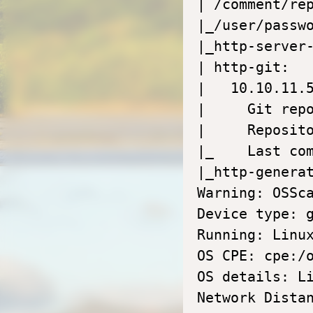
| /comment/rep
|_/user/passwo
|_http-server-
| http-git: 

|   10.10.11.5
|     Git repo
|     Reposit
|_    Last co
|_http-generat
Warning: OSSc
Device type: g
Running: Linux
OS CPE: cpe:/o
OS details: Li
Network Distan