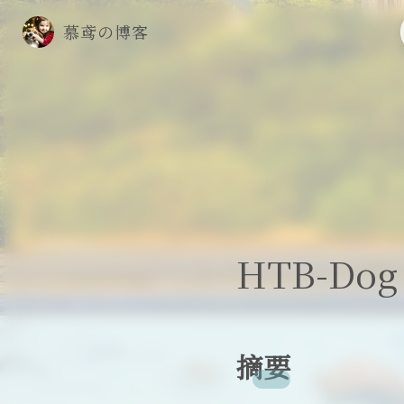
慕鸢の博客
HTB-D
摘要