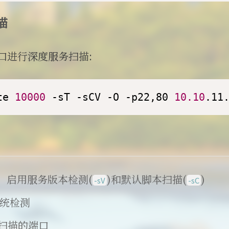
描
口进行深度服务扫描:
te 
10000
 -sT -sCV -O -p22,80 
10.10
.11
数，启用服务版本检测(
)和默认脚本扫描(
)
-sV
-sC
系统检测
要扫描的端口