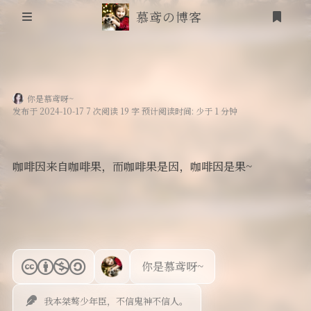
慕鸢の博客
首页
你是慕鸢呀~
信息安全
发布于 2024-10-17 7 次阅读 19 字 预计阅读时间: 少于 1 分钟
靶场笔记
咖啡因来自咖啡果，而咖啡果是因，咖啡因是果~
吟诗
登录
friends
追番
你是慕鸢呀~
RSS
我本桀骜少年臣，不信鬼神不信人。