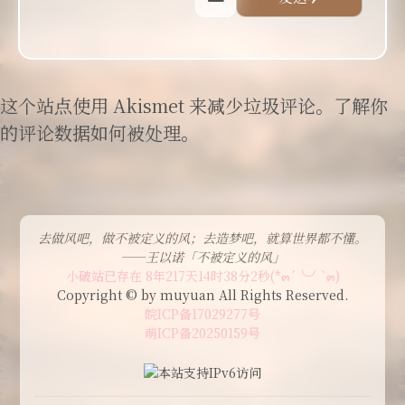
这个站点使用 Akismet 来减少垃圾评论。
了解你
的评论数据如何被处理
。
去做风吧，做不被定义的风；去造梦吧，就算世界都不懂。
——王以诺「不被定义的风」
小破站已存在 8年217天14时38分3秒(*๓´╰╯`๓)
Copyright © by muyuan All Rights Reserved.
皖ICP备17029277号
萌ICP备20250159号