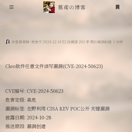
慕鸢の博客
首页
你是慕鸢呀~
发布于 2024-12-14 52 次阅读 201 字 预计阅读时间: 1 分钟
信息安全
靶场笔记
Cleo软件任意文件读写漏洞(CVE-2024-50623)
吟诗
登录
CVE编号: CVE-2024-50623
friends
危害定级: 高危
追番
漏洞标签: 在野利用 CISA KEV POC公开 关键漏洞
披露日期: 2024-10-28
RSS
推送原因: 漏洞创建