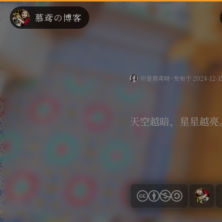
慕鸢の博客
你是慕鸢呀~
发布于 2024-12-
天空越暗，星星越亮