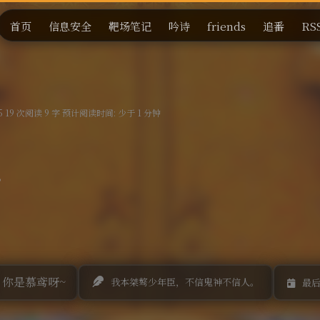
首页
信息安全
靶场笔记
吟诗
friends
追番
RS
15 19 次阅读 9 字 预计阅读时间: 少于 1 分钟
。
你是慕鸢呀~
我本桀骜少年臣，不信鬼神不信人。
最后