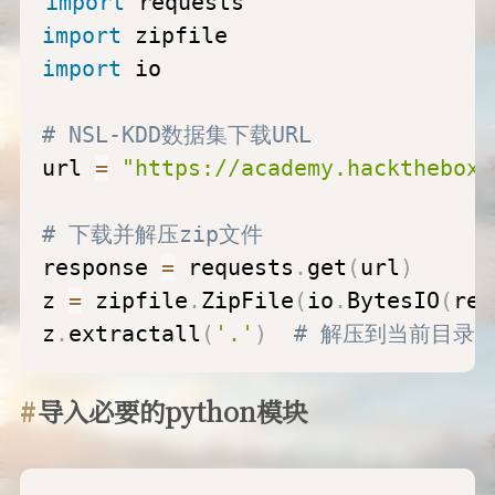
import
import
import
 io

# NSL-KDD数据集下载URL
url 
=
"https://academy.hackthebox.
# 下载并解压zip文件
response 
=
 requests
.
get
(
url
)
z 
=
 zipfile
.
ZipFile
(
io
.
BytesIO
(
res
z
.
extractall
(
'.'
)
# 解压到当前目录
导入必要的python模块