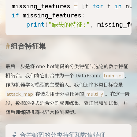
missing_features 
=
[
f 
for
 f 
in
 num
if
 missing_features
:
print
(
"缺失的特征:"
,
 missing_fe
组合特征集
最后一步是将 one-hot编码的分类特征与选定的数字特征
相结合。我们将它们合并为一个 DataFrame
，
train_set
作为机器学习模型的主要输入。我们还将多类目标变量
存储为用于分类任务的
。在这一阶
attack_map
multi_y
段，数据的格式适合分割成训练集、验证集和测试集，并
随后训练随机森林异常检测模型。
# 合并编码的分类特征和数值特征