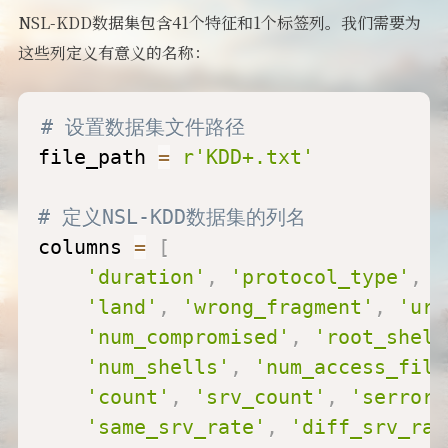
NSL-KDD数据集包含41个特征和1个标签列。我们需要为
这些列定义有意义的名称：
# 设置数据集文件路径
file_path 
=
r'KDD+.txt'
# 定义NSL-KDD数据集的列名
columns 
=
[
'duration'
,
'protocol_type'
,
'
'land'
,
'wrong_fragment'
,
'urg
'num_compromised'
,
'root_shell
'num_shells'
,
'num_access_file
'count'
,
'srv_count'
,
'serror_
'same_srv_rate'
,
'diff_srv_rat