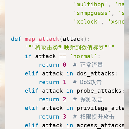
'multihop'
,
'nam
'snmpguess'
,
'sp
'xclock'
,
'xsnoo
def
map_attack
(
attack
)
:
"""将攻击类型映射到数值标签"""
if
 attack 
==
'normal'
:
return
0
# 正常流量
elif
 attack 
in
 dos_attacks
:
return
1
# DoS攻击
elif
 attack 
in
 probe_attacks
:
return
2
# 探测攻击
elif
 attack 
in
 privilege_attac
return
3
# 权限提升攻击
elif
 attack 
in
 access_attacks
: