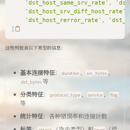
'dst_host_same_srv_rate'
,
'dst
'dst_host_srv_diff_host_rate'
,
'dst_host_rerror_rate'
,
'dst_h
]
这些列包含以下类型的信息：
基本连接特征
：
、
、
duration
src_bytes
等
dst_bytes
分类特征
：
、
、
protocol_type
service
flag
等
统计特征
：各种错误率和连接计数
标签
：
（攻击类型）和
（严
attack
level