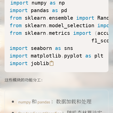
import
 numpy 
as
import
 pandas 
as
from
 sklearn
.
ensemble 
import
from
 sklearn
.
model_selection 
impor
from
 sklearn
.
metrics 
import
(
accur
                           f1_scor
import
 seaborn 
as
import
 matplotlib
.
pyplot 
as
import
 joblib
这些模块的功能分工：
和
：数据加载和处理
numpy
pandas
：随机森林算法实