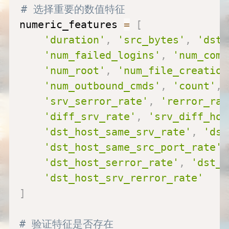
# 选择重要的数值特征
numeric_features 
=
[
'duration'
,
'src_bytes'
,
'dst_
'num_failed_logins'
,
'num_comp
'num_root'
,
'num_file_creation
'num_outbound_cmds'
,
'count'
,
'srv_serror_rate'
,
'rerror_rat
'diff_srv_rate'
,
'srv_diff_hos
'dst_host_same_srv_rate'
,
'dst
'dst_host_same_src_port_rate'
,
'dst_host_serror_rate'
,
'dst_h
'dst_host_srv_rerror_rate'
]
# 验证特征是否存在