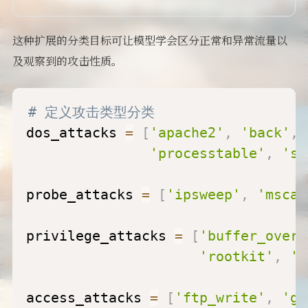
这种扩展的分类目标可让模型学会区分正常和异常流量以
及观察到的攻击性质。
# 定义攻击类型分类
dos_attacks 
=
[
'apache2'
,
'back'
,
'processtable'
,
'sm
probe_attacks 
=
[
'ipsweep'
,
'mscan
privilege_attacks 
=
[
'buffer_overf
'rootkit'
,
's
access_attacks 
=
[
'ftp_write'
,
'gu