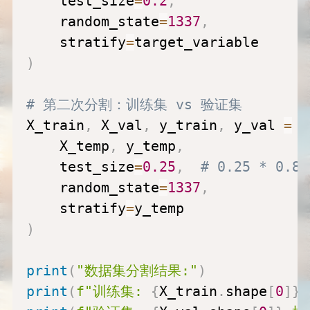
    test_size
=
0.2
,
    random_state
=
1337
,
    stratify
=
)
# 第二次分割：训练集 vs 验证集
X_train
,
 X_val
,
 y_train
,
 y_val 
=
 t
    X_temp
,
 y_temp
,
    test_size
=
0.25
,
# 0.25 * 0
    random_state
=
1337
,
    stratify
=
)
print
(
"数据集分割结果:"
)
print
(
f"训练集: 
{
X_train
.
shape
[
0
]
}