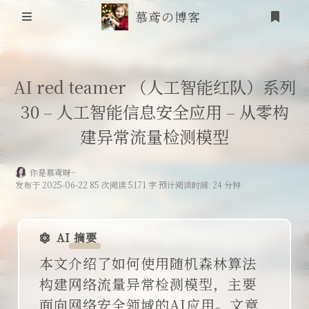
慕鸢の博客
首页
AI red teamer （人工智能红队）系列
30 – 人工智能信息安全应用 – 从零构
信息安全
建异常流量检测模型
靶场笔记
你是慕鸢呀~
吟诗
发布于 2025-06-22 85 次阅读 5171 字 预计阅读时间: 24 分钟
登录
friends
AI 摘要
追番
本文介绍了如何使用随机森林算法
构建网络流量异常检测模型，主要
RSS
面向网络安全领域的AI应用。文章