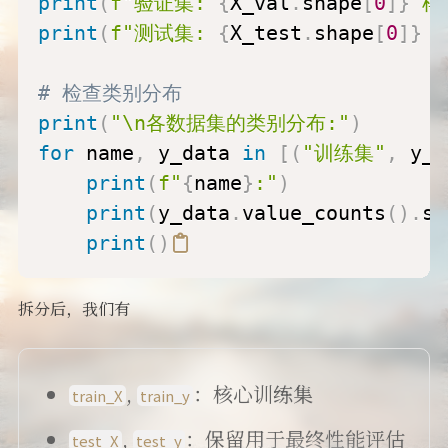
print
(
f"验证集: 
{
X_val
.
shape
[
0
]
}
 样
print
(
f"测试集: 
{
X_test
.
shape
[
0
]
}
 
# 检查类别分布
print
(
"\n各数据集的类别分布:"
)
for
 name
,
 y_data 
in
[
(
"训练集"
,
 y_t
print
(
f"
{
name
}
:"
)
print
(
y_data
.
value_counts
(
)
.
so
print
(
)
拆分后，我们有
,
：核心训练集
train_X
train_y
,
：保留用于最终性能评估
test_X
test_y