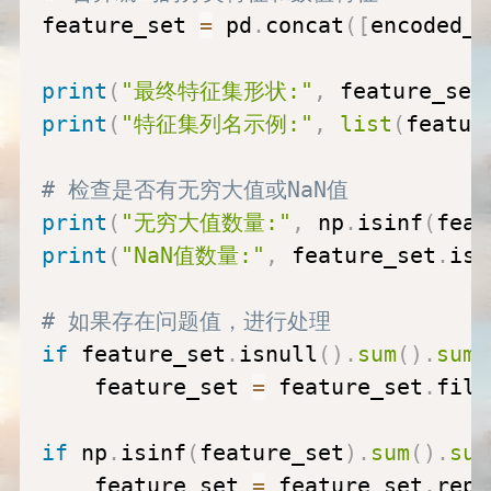
feature_set 
=
 pd
.
concat
(
[
encoded_f
print
(
"最终特征集形状:"
,
 feature_set
print
(
"特征集列名示例:"
,
list
(
featur
# 检查是否有无穷大值或NaN值
print
(
"无穷大值数量:"
,
 np
.
isinf
(
feat
print
(
"NaN值数量:"
,
 feature_set
.
isn
# 如果存在问题值，进行处理
if
 feature_set
.
isnull
(
)
.
sum
(
)
.
sum
(
    feature_set 
=
 feature_set
.
fill
if
 np
.
isinf
(
feature_set
)
.
sum
(
)
.
sum
    feature_set 
=
 feature_set
.
repl