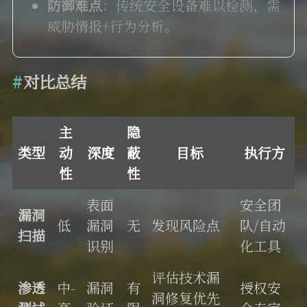
防御难点
：传统安全设备难以检测，需
威胁情报+行为分析。
对比总结
主
隐
类型
动
深度
蔽
目标
执行方
性
性
表面
安全团
漏洞
低
漏洞
无
发现风险点
队/自动
扫描
识别
化工具
评估技术漏
渗透
中-
漏洞
有
授权安
洞修复优先