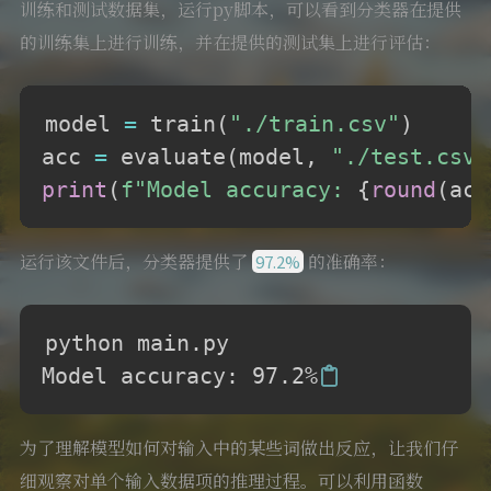
训练和测试数据集，运行py脚本，可以看到分类器在提供
的训练集上进行训练，并在提供的测试集上进行评估：
model 
=
 train
(
"./train.csv"
)
acc 
=
 evaluate
(
model
,
"./test.csv"
print
(
f"Model accuracy: 
{
round
(
acc
运行该文件后，分类器提供了
的准确率：
97.2%
python main.py

Model accuracy: 97.2%
为了理解模型如何对输入中的某些词做出反应，让我们仔
细观察对单个输入数据项的推理过程。可以利用函数