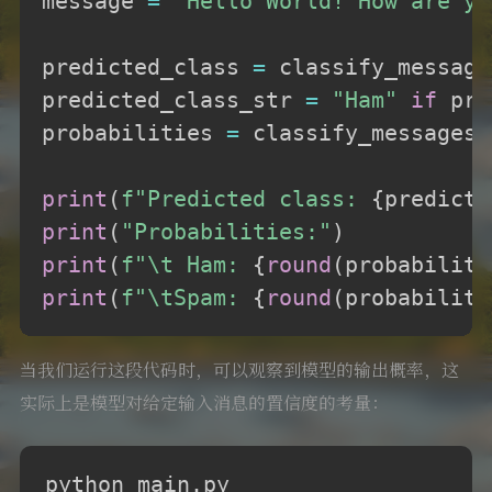
message 
=
"Hello World! How are yo
predicted_class 
=
 classify_message
predicted_class_str 
=
"Ham"
if
 pre
probabilities 
=
 classify_messages
(
print
(
f"Predicted class: 
{
predicte
print
(
"Probabilities:"
)
print
(
f"\t Ham: 
{
round
(
probabiliti
print
(
f"\tSpam: 
{
round
(
probabiliti
当我们运行这段代码时，可以观察到模型的输出概率，这
实际上是模型对给定输入消息的置信度的考量：
python main.py
