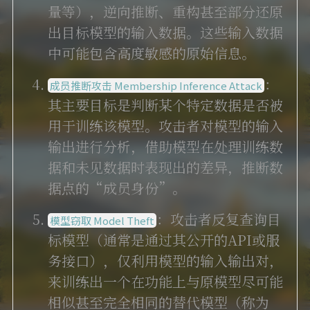
量等），逆向推断、重构甚至部分还原
出目标模型的输入数据。这些输入数据
中可能包含高度敏感的原始信息。
：
成员推断攻击 Membership Inference Attack
其主要目标是判断某个特定数据是否被
用于训练该模型。攻击者对模型的输入
输出进行分析，借助模型在处理训练数
据和未见数据时表现出的差异，推断数
据点的“成员身份”。
：攻击者反复查询目
模型窃取 Model Theft
标模型（通常是通过其公开的API或服
务接口），仅利用模型的输入输出对，
来训练出一个在功能上与原模型尽可能
相似甚至完全相同的替代模型（称为