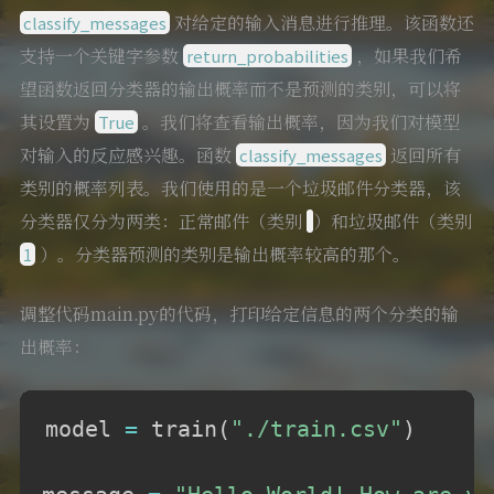
对给定的输入消息进行推理。该函数还
classify_messages
支持一个关键字参数
，如果我们希
return_probabilities
望函数返回分类器的输出概率而不是预测的类别，可以将
其设置为
。我们将查看输出概率，因为我们对模型
True
对输入的反应感兴趣。函数
返回所有
classify_messages
类别的概率列表。我们使用的是一个垃圾邮件分类器，该
分类器仅分为两类：正常邮件（类别
）和垃圾邮件（类别
）。分类器预测的类别是输出概率较高的那个。
1
调整代码main.py的代码，打印给定信息的两个分类的输
出概率：
model 
=
 train
(
"./train.csv"
)