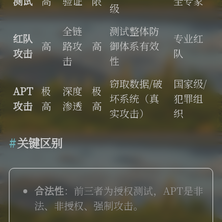
测试
高
验证
限
全专家
级
全链
测试整体防
红队
专业红
高
路攻
高
御体系有效
攻击
队
击
性
窃取数据/破
国家级/
APT
极
深度
极
坏系统（真
犯罪组
攻击
高
渗透
高
实攻击）
织
关键区别
合法性
：前三者为授权测试，APT是非
法、非授权、强制攻击。