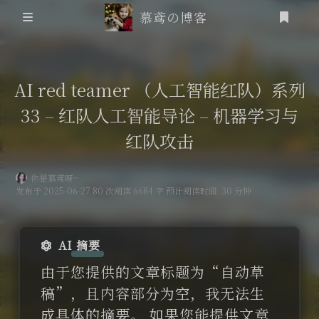
慕鸢の博客
首页
AI red teamer （人工智能红队）系列
33 – 红队人工智能导论 – 机器学习与
信息安全
红队攻击
靶场笔记
你是慕鸢呀~
吟诗
发布于 2025-06-27 80 次阅读 6684 字 预计阅读时间: 30 分钟
登录
friends
AI 摘要
追番
由于您提供的文章标题为“自动草
稿”，且内容部分为空，我无法生
RSS
成具体的摘要。 如果您能提供文章